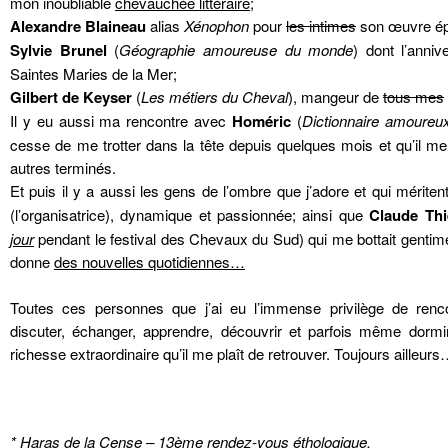
mon inoubliable
chevauchée littéraire
;
Alexandre Blaineau
alias
Xénophon
pour
les intimes
son œuvre é
Sylvie Brunel
(
Géographie amoureuse du monde
) dont l’anniv
Saintes Maries de la Mer;
Gilbert de Keyser
(
Les métiers du Cheval
), mangeur de
tous mes
Il y eu aussi ma rencontre avec
Homéric
(
Dictionnaire amoureu
cesse de me trotter dans la tête depuis quelques mois et qu’il me t
autres terminés.
Et puis il y a aussi les gens de l’ombre que j’adore et qui méritent
(l’organisatrice), dynamique et passionnée; ainsi que
Claude Thi
jour
pendant le festival des Chevaux du Sud) qui me bottait gentim
donne
des nouvelles quotidiennes…
Toutes ces personnes que j’ai eu l’immense privilège de rencon
discuter, échanger, apprendre, découvrir et parfois même dormi
richesse extraordinaire qu’il me plaît de retrouver. Toujours ailleur
* Haras de la Cense – 13ème rendez-vous éthologique.