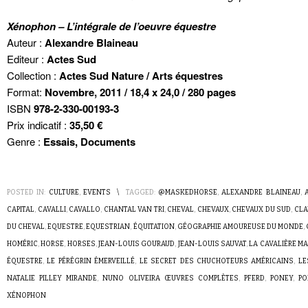
Xénophon – L’intégrale de l’oeuvre équestre
Auteur :
Alexandre Blaineau
Editeur :
Actes Sud
Collection :
Actes Sud Nature / Arts équestres
Format:
Novembre, 2011 / 18,4 x 24,0 / 280 pages
ISBN
978-2-330-00193-3
Prix indicatif :
35,50 €
Genre :
Essais, Documents
POSTED IN:
CULTURE
,
EVENTS
\
TAGGED:
@MASKEDHORSE
,
ALEXANDRE BLAINEAU
,
CAPITAL
,
CAVALLI
,
CAVALLO
,
CHANTAL VAN TRI
,
CHEVAL
,
CHEVAUX
,
CHEVAUX DU SUD
,
CLA
DU CHEVAL
,
EQUESTRE
,
EQUESTRIAN
,
ÉQUITATION
,
GÉOGRAPHIE AMOUREUSE DU MONDE
,
HOMÉRIC
,
HORSE
,
HORSES
,
JEAN-LOUIS GOURAUD
,
JEAN-LOUIS SAUVAT
,
LA CAVALIÈRE M
ÉQUESTRE
,
LE PÉRÉGRIN ÉMERVEILLÉ
,
LE SECRET DES CHUCHOTEURS AMÉRICAINS
,
LE
NATALIE PILLEY MIRANDE
,
NUNO OLIVEIRA ŒUVRES COMPLÈTES
,
PFERD
,
PONEY
,
PO
XÉNOPHON