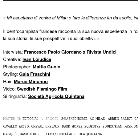
« Mi aspettavo di venire al Milan e fare la differenza fin da subito, i
Il centrocampista francese racconta la sua nuova esperienza in ross
la sua storia, le sue prospettive, i suoi obiettivi. »
Intervista:
Francesco Paolo Giordano
x
Rivista Undici
Creative:
Ivan Loiudice
Photographer:
Mattia Guolo
Styling:
Gaia Fraschini
Hair:
Marco Minunno
Video:
S
wedish Flamingo Film
Si ringrazia:
Società Agricola Quintana
POSTED IN:
EDITORIAL
\
TAGGED:
@MASKEDHORSE
,
AC MILAN
,
ADRIEN RABIOT
,
C
CAVALLO PAZZO
,
CHEVAL
,
CHEVAUX
,
DARK HORSE
,
EQUESTRE
,
EQUESTRIAN
,
FASHIO
MASQUÉE
,
MASKED HORSE
,
PFERD
,
SOCIETÀ AGRICOLA QUINTANA