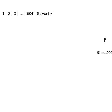
1
2
3
…
504
Suivant »
Since 20