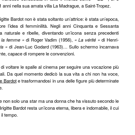
91 anni nella sua amata villa La Madrague, a Saint-Tropez.
gitte Bardot non è stata soltanto un’attrice: è stata un’epoca,
e l’idea di femminilità. Negli anni Cinquanta e Sessanta
 naturale e ribelle, diventando un’icona senza precedenti
 la femme »
di Roger Vadim (1956),
« La vérité »
di Henri-
is »
di Jean-Luc Godard (1963)… Sullo schermo incarnava
nte, capace di rompere le convenzioni.
 di voltare le spalle al cinema per seguire una vocazione più
imali. Da quel momento dedicò la sua vita a chi non ha voce,
te Bardot
e trasformandosi in una delle figure più determinate
e.
e non solo una star ma una donna che ha vissuto secondo le
gitte Bardot resta un’icona eterna, libera e indomabile, il cui
 il tempo.