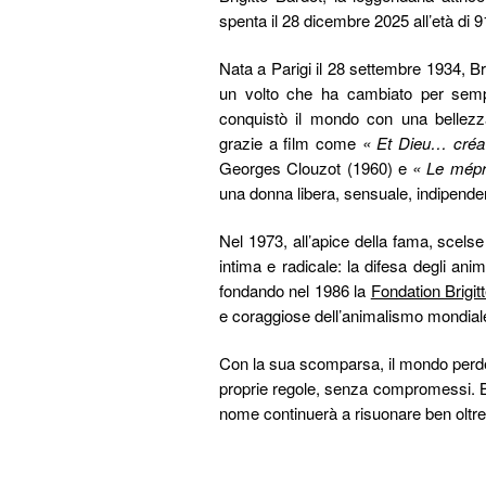
spenta il 28 dicembre 2025 all’età di 
Nata a Parigi il 28 settembre 1934, Bri
un volto che ha cambiato per sempr
conquistò il mondo con una bellezza
grazie a film come
« Et Dieu… créa
Georges Clouzot (1960) e
« Le mépr
una donna libera, sensuale, indipende
Nel 1973, all’apice della fama, scelse
intima e radicale: la difesa degli an
fondando nel 1986 la
Fondation Brigit
e coraggiose dell’animalismo mondial
Con la sua scomparsa, il mondo perd
proprie regole, senza compromessi. Bri
nome continuerà a risuonare ben oltre