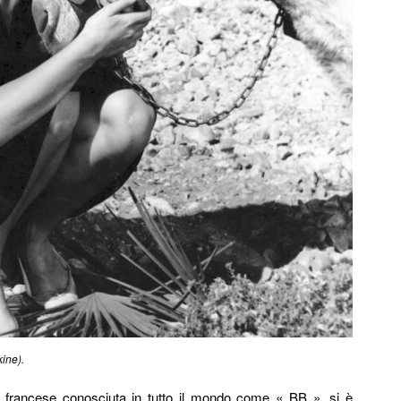
kine).
ice francese conosciuta in tutto il mondo come « BB », si è