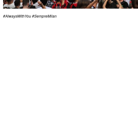
#AlwaysWithYou #SempreMilan