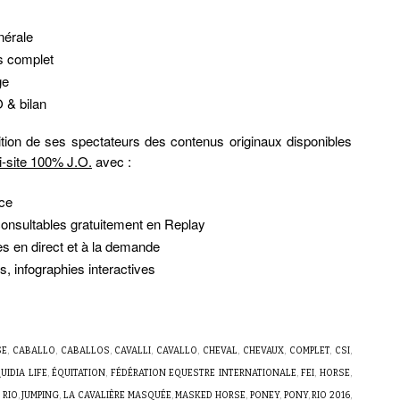
nérale
s complet
ge
 & bilan
tion de ses spectateurs des contenus originaux disponibles
i-site 100% J.O.
avec :
ce
consultables gratuitement en Replay
ées en direct et à la demande
s, infographies interactives
SE
,
CABALLO
,
CABALLOS
,
CAVALLI
,
CAVALLO
,
CHEVAL
,
CHEVAUX
,
COMPLET
,
CSI
,
UIDIA LIFE
,
ÉQUITATION
,
FÉDÉRATION EQUESTRE INTERNATIONALE
,
FEI
,
HORSE
,
 RIO
,
JUMPING
,
LA CAVALIÈRE MASQUÉE
,
MASKED HORSE
,
PONEY
,
PONY
,
RIO 2016
,