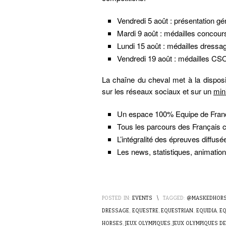
Vendredi 5 août : présentation gé
Mardi 9 août : médailles concour
Lundi 15 août : médailles dressa
Vendredi 19 août : médailles CSO
La chaîne du cheval met à la disposi
sur les réseaux sociaux et sur un
min
Un espace 100% Equipe de Fran
Tous les parcours des Français 
L’intégralité des épreuves diffus
Les news, statistiques, animation
POSTED IN:
EVENTS
\
TAGGED:
@MASKEDHOR
DRESSAGE
,
EQUESTRE
,
EQUESTRIAN
,
EQUIDIA
,
EQ
HORSES
,
JEUX OLYMPIQUES
,
JEUX OLYMPIQUES DE