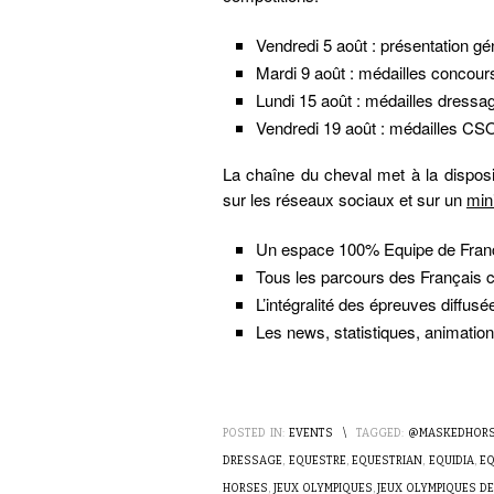
Vendredi 5 août : présentation gé
Mardi 9 août : médailles concour
Lundi 15 août : médailles dressa
Vendredi 19 août : médailles CSO
La chaîne du cheval met à la disposi
sur les réseaux sociaux et sur un
min
Un espace 100% Equipe de Fran
Tous les parcours des Français 
L’intégralité des épreuves diffus
Les news, statistiques, animation
POSTED IN:
EVENTS
\
TAGGED:
@MASKEDHOR
DRESSAGE
,
EQUESTRE
,
EQUESTRIAN
,
EQUIDIA
,
EQ
HORSES
,
JEUX OLYMPIQUES
,
JEUX OLYMPIQUES DE