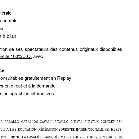
nérale
s complet
ge
 & bilan
tion de ses spectateurs des contenus originaux disponibles
i-site 100% J.O.
avec :
ce
consultables gratuitement en Replay
ées en direct et à la demande
s, infographies interactives
SE
,
CABALLO
,
CABALLOS
,
CAVALLI
,
CAVALLO
,
CHEVAL
,
CHEVAUX
,
COMPLET
,
CSI
,
UIDIA LIFE
,
ÉQUITATION
,
FÉDÉRATION EQUESTRE INTERNATIONALE
,
FEI
,
HORSE
,
 RIO
,
JUMPING
,
LA CAVALIÈRE MASQUÉE
,
MASKED HORSE
,
PONEY
,
PONY
,
RIO 2016
,