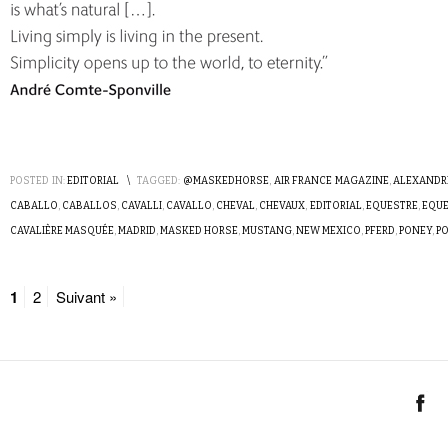
POSTED IN:
EDITORIAL
\
TAGGED:
@MASKEDHORSE
,
AIR FRANCE MAGAZINE
,
ALEXANDR
CABALLO
,
CABALLOS
,
CAVALLI
,
CAVALLO
,
CHEVAL
,
CHEVAUX
,
EDITORIAL
,
EQUESTRE
,
EQUE
CAVALIÈRE MASQUÉE
,
MADRID
,
MASKED HORSE
,
MUSTANG
,
NEW MEXICO
,
PFERD
,
PONEY
,
P
1
2
Suivant »