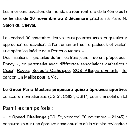
Les meilleurs cavaliers du monde se réuniront lors de la 4ème édit
se tiendra
du 30 novembre au 2 décembre
prochain à Paris No
Salon du Cheval.
Le vendredi 30 novembre, les visiteurs pourront assister gratuitem
approcher les cavaliers à l’entraînement sur le paddock et visiter 
une opération inédite de « Portes ouvertes ».
Des initiations – gratuites durant les trois jours – seront proposé
Poney », en partenariat avec différentes associations caritatives 
Cœur
,
Rêves
,
Secours Catholique
,
SOS Villages d’Enfants
,
To
cancer
,
Un Maillot pour la Vie
.
Le Gucci Paris Masters proposera quinze épreuves sportive
concours internationaux (CSI5*, CSI2*, CSI1*) pour une dotation to
Parmi les temps forts :
– Le
Speed Challenge
(CSI 5*, vendredi 30 novembre – 21h45) c
concurrents sur une épreuve spectaculaire où la victoire reviendra a