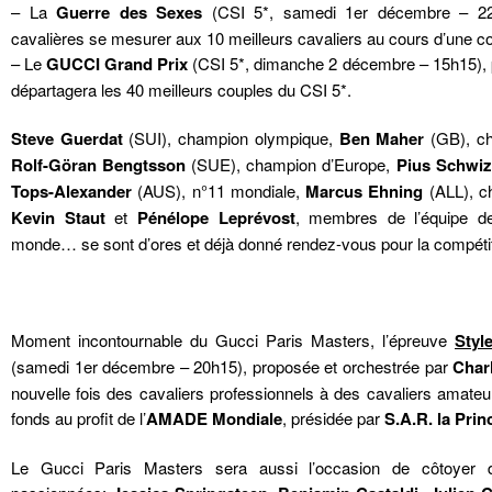
– La
Guerre des Sexes
(CSI 5*, samedi 1er décembre – 22h
cavalières se mesurer aux 10 meilleurs cavaliers au cours d’une co
– Le
GUCCI Grand Prix
(CSI 5*, dimanche 2 décembre – 15h15), po
départagera les 40 meilleurs couples du CSI 5*.
Steve Guerdat
(SUI), champion olympique,
Ben Maher
(GB), ch
Rolf-Göran Bengtsson
(SUE), champion d’Europe,
Pius Schwiz
Tops-Alexander
(AUS), n°11 mondiale,
Marcus Ehning
(ALL), c
Kevin Staut
et
Pénélope Leprévost
, membres de l’équipe d
monde… se sont d’ores et déjà donné rendez-vous pour la compétit
Moment incontournable du Gucci Paris Masters, l’épreuve
Styl
(samedi 1er décembre – 20h15), proposée et orchestrée par
Char
nouvelle fois des cavaliers professionnels à des cavaliers amateu
fonds au profit de l’
AMADE Mondiale
, présidée par
S.A.R. la Pri
Le Gucci Paris Masters sera aussi l’occasion de côtoyer 