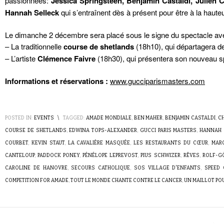
passionnées:
Jessica Springsteen, Benjamin Castaldi, Julien 
Hannah Selleck
qui s’entraînent dès à présent pour être à la haute
Le dimanche 2 décembre sera placé sous le signe du spectacle av
– La traditionnelle
course de shetlands
(18h10), qui départagera de
– L’artiste
Clémence Faivre
(18h30), qui présentera son nouveau s
Informations et réservations :
www.gucciparismasters.com
POSTED IN:
EVENTS
\
TAGGED:
AMADE MONDIALE
,
BEN MAHER
,
BENJAMIN CASTALDI
,
C
COURSE DE SHETLANDS
,
EDWINA TOPS-ALEXANDER
,
GUCCI PARIS MASTERS
,
HANNAH 
COURBET
,
KEVIN STAUT
,
LA CAVALIÈRE MASQUÉE
,
LES RESTAURANTS DU CŒUR
,
MAR
CANTELOUP
,
PADDOCK PONEY
,
PÉNÉLOPE LEPREVOST
,
PIUS SCHWIZER
,
RÊVES
,
ROLF-G
CAROLINE DE HANOVRE
,
SECOURS CATHOLIQUE
,
SOS VILLAGE D'ENFANTS
,
SPEED
COMPETITION FOR AMADE
,
TOUT LE MONDE CHANTE CONTRE LE CANCER
,
UN MAILLOT POU