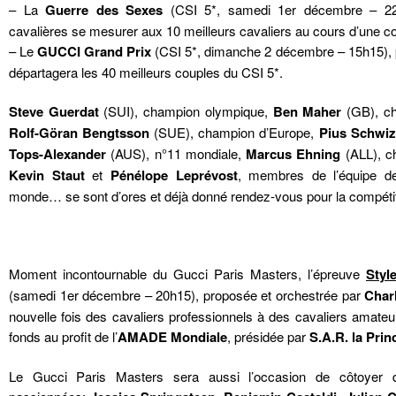
– La
Guerre des Sexes
(CSI 5*, samedi 1er décembre – 22h
cavalières se mesurer aux 10 meilleurs cavaliers au cours d’une co
– Le
GUCCI Grand Prix
(CSI 5*, dimanche 2 décembre – 15h15), po
départagera les 40 meilleurs couples du CSI 5*.
Steve Guerdat
(SUI), champion olympique,
Ben Maher
(GB), ch
Rolf-Göran Bengtsson
(SUE), champion d’Europe,
Pius Schwiz
Tops-Alexander
(AUS), n°11 mondiale,
Marcus Ehning
(ALL), c
Kevin Staut
et
Pénélope Leprévost
, membres de l’équipe d
monde… se sont d’ores et déjà donné rendez-vous pour la compétit
Moment incontournable du Gucci Paris Masters, l’épreuve
Styl
(samedi 1er décembre – 20h15), proposée et orchestrée par
Char
nouvelle fois des cavaliers professionnels à des cavaliers amateu
fonds au profit de l’
AMADE Mondiale
, présidée par
S.A.R. la Pri
Le Gucci Paris Masters sera aussi l’occasion de côtoyer 