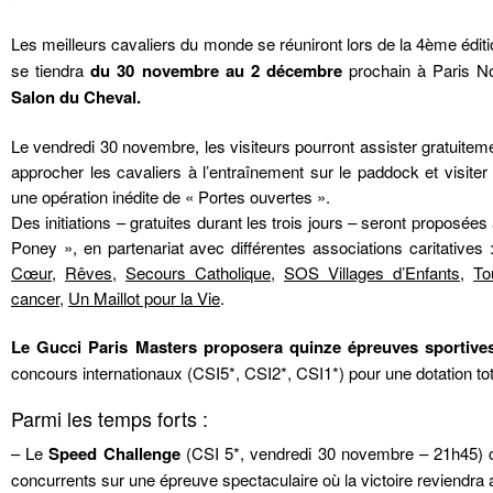
Les meilleurs cavaliers du monde se réuniront lors de la 4ème édit
se tiendra
du 30 novembre au 2 décembre
prochain à Paris No
Salon du Cheval.
Le vendredi 30 novembre, les visiteurs pourront assister gratuitem
approcher les cavaliers à l’entraînement sur le paddock et visiter 
une opération inédite de « Portes ouvertes ».
Des initiations – gratuites durant les trois jours – seront proposé
Poney », en partenariat avec différentes associations caritatives 
Cœur
,
Rêves
,
Secours Catholique
,
SOS Villages d’Enfants
,
To
cancer
,
Un Maillot pour la Vie
.
Le Gucci Paris Masters proposera quinze épreuves sportive
concours internationaux (CSI5*, CSI2*, CSI1*) pour une dotation to
Parmi les temps forts :
– Le
Speed Challenge
(CSI 5*, vendredi 30 novembre – 21h45) c
concurrents sur une épreuve spectaculaire où la victoire reviendra a