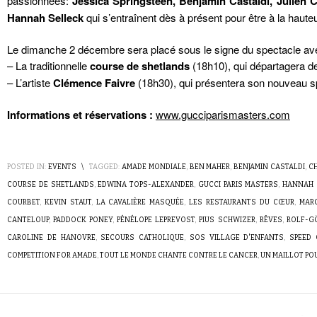
passionnées:
Jessica Springsteen, Benjamin Castaldi, Julien 
Hannah Selleck
qui s’entraînent dès à présent pour être à la haute
Le dimanche 2 décembre sera placé sous le signe du spectacle av
– La traditionnelle
course de shetlands
(18h10), qui départagera de
– L’artiste
Clémence Faivre
(18h30), qui présentera son nouveau s
Informations et réservations :
www.gucciparismasters.com
POSTED IN:
EVENTS
\
TAGGED:
AMADE MONDIALE
,
BEN MAHER
,
BENJAMIN CASTALDI
,
C
COURSE DE SHETLANDS
,
EDWINA TOPS-ALEXANDER
,
GUCCI PARIS MASTERS
,
HANNAH 
COURBET
,
KEVIN STAUT
,
LA CAVALIÈRE MASQUÉE
,
LES RESTAURANTS DU CŒUR
,
MAR
CANTELOUP
,
PADDOCK PONEY
,
PÉNÉLOPE LEPREVOST
,
PIUS SCHWIZER
,
RÊVES
,
ROLF-G
CAROLINE DE HANOVRE
,
SECOURS CATHOLIQUE
,
SOS VILLAGE D'ENFANTS
,
SPEED
COMPETITION FOR AMADE
,
TOUT LE MONDE CHANTE CONTRE LE CANCER
,
UN MAILLOT POU