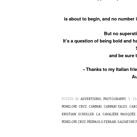
is about to begin, and no number
But no supersti
It’s a question of being bold and h
and be sure t
• Thanks to my Italian f
Au
POSTED IN:
ADVERTISING
,
PHOTOGRAPHY
\
TA
PENELOPE CRUZ
,
CAMPARI
,
CAMPARI TALES
,
CAR
KRISTIAN SCHULLER
,
LA CAVALIÈRE MASQUÉE
PENELOPE CRUZ
,
PIERPAOLO FERRARI
,
SALVATORE 