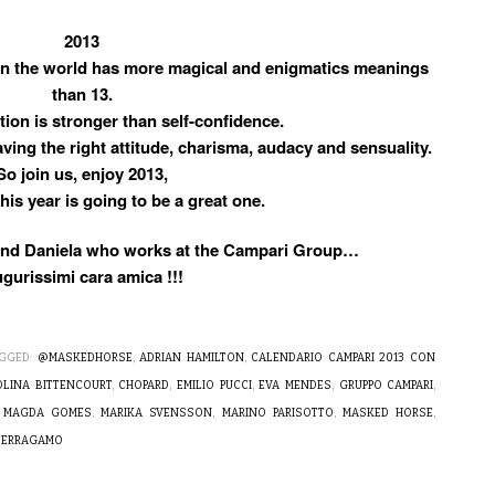
2013
 in the world has more magical and enigmatics meanings
than 13.
tion is stronger than self-confidence.
aving the right attitude, charisma, audacy and sensuality.
So join us, enjoy 2013,
his year is going to be a great one.
riend Daniela who works at the Campari Group…
gurissimi cara amica !!!
GGED:
@MASKEDHORSE
,
ADRIAN HAMILTON
,
CALENDARIO CAMPARI 2013 CON
OLINA BITTENCOURT
,
CHOPARD
,
EMILIO PUCCI
,
EVA MENDES
,
GRUPPO CAMPARI
,
,
MAGDA GOMES
,
MARIKA SVENSSON
,
MARINO PARISOTTO
,
MASKED HORSE
,
FERRAGAMO