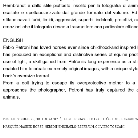
Rembrandt e dallo stile piuttosto insolito per la fotografia di anim
esaltate e spettacolarizzate dal grande formato del volume. Ed 
sfilano cavalli furbi, timidi, aggressivi, superbi, indolenti, protettivi, 
emozioni che il fotografo riesce a trasmettere con particolare efficaci
ENGLISH:
Fabio Petroni has loved horses ever since childhood-and inspired 
has produced an exceptional and distinctive series of equine phot
use of light, a skill gained from Petroni’s long experience as a stil
enabled him to create extremely original images, with a unique style
book’s oversize format.
From a colt trying to escape its overprotective mother to 
approaches the photographer, Petroni has truly captured the 
animals.
POSTED IN:
CULTURE
,
PHOTOGRAPHY
\
TAGGED:
CAVALLI RITRATTI D'AUTORE
,
EDIZIONI 
MASQUÉE
,
MASKED HORSE
,
MEREDITH MICHAELS-BEERBAUM
,
OLIVIERO TOSCANI