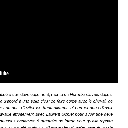
tribué à son développement, monte en
Hermès Cavale
depuis
d’abord à une selle c’est de faire corps avec le cheval, ce
ur son dos, d’éviter les traumatismes et permet donc d’avoir
availlé étroitement avec Laurent Goblet pour avoir une selle
 panneaux concaves à mémoire de forme pour qu’elle repose
ous avons été aidés par Philippe Benoit, vétérinaire équin de