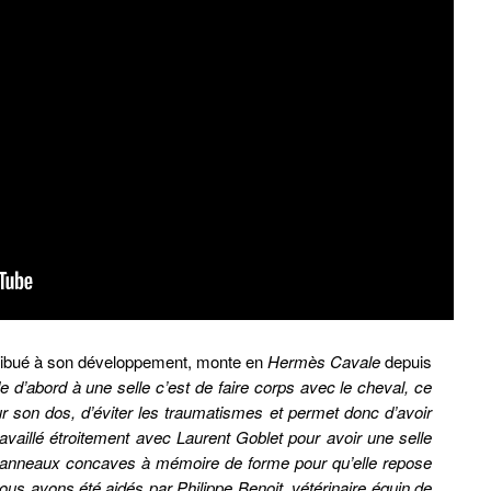
tribué à son développement, monte en
Hermès Cavale
depuis
d’abord à une selle c’est de faire corps avec le cheval, ce
ur son dos, d’éviter les traumatismes et permet donc d’avoir
availlé étroitement avec Laurent Goblet pour avoir une selle
 panneaux concaves à mémoire de forme pour qu’elle repose
ous avons été aidés par Philippe Benoit, vétérinaire équin de