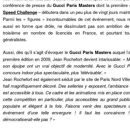
conférence de presse du
Gucci Paris Masters
dont la première
Speed Challenge
– débutera dans un peu plus de vingt jours maint
Parmi les « figures » incontournables de cet événement, nous 
aussi en forme que drôle, ne dissimulant pas son ambition de m
troisième en nombre de licenciés en France, et pourtant to
généralistes.
Aussi, dès qu’il s’agit d’évoquer le
Gucci Paris Masters
auquel l’a
première édition en 2009, Jean Rochefort devient intarissable:
« M
son épuipe ont un vrai objectif de modernité. Avec le Gucci Pa
concours indoor plus spectaculaire, plus ‘télévisable’. »
Jean Rochefort est également séduit par le site de Paris Nord Ville
hall magnifiquement décoré. Des selleries y exposent, l’ambiance
est accessible à tous. Ce cadre et les animations mis en place cont
cette compétition en particulier, plus accessibles au grand publ
populaire et élégant à la fois. Faisons venir des spectateurs 
événement d’une telle envergure ! Il faut les convaincre !
démocratiserait-elle pas ? »