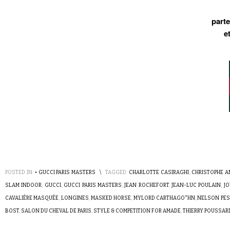
part
e
POSTED IN:
• GUCCI PARIS MASTERS
\
TAGGED:
CHARLOTTE CASIRAGHI
,
CHRISTOPHE 
SLAM INDOOR
,
GUCCI
,
GUCCI PARIS MASTERS
,
JEAN ROCHEFORT
,
JEAN-LUC POULAIN
,
JO
CAVALIÈRE MASQUÉE
,
LONGINES
,
MASKED HORSE
,
MYLORD CARTHAGO*HN
,
NELSON PE
BOST
,
SALON DU CHEVAL DE PARIS
,
STYLE & COMPETITION FOR AMADE
,
THIERRY POUSSAR