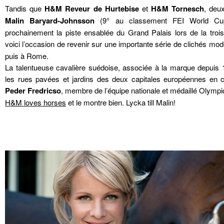
Tandis que
H&M Reveur de Hurtebise
et
H&M Tornesch
, deu
Malin Baryard-Johnsson
(9° au classement FEI World Cup),
prochainement la piste ensablée du Grand Palais lors de la tro
voici l’occasion de revenir sur une importante série de clichés mo
puis à Rome.
La talentueuse cavalière suédoise, associée à la marque depuis
les rues pavées et jardins des deux capitales européennes en
Peder Fredricso
, membre de l’équipe nationale et médaillé Olymp
H&M loves horses
et le montre bien. Lycka till Malin!