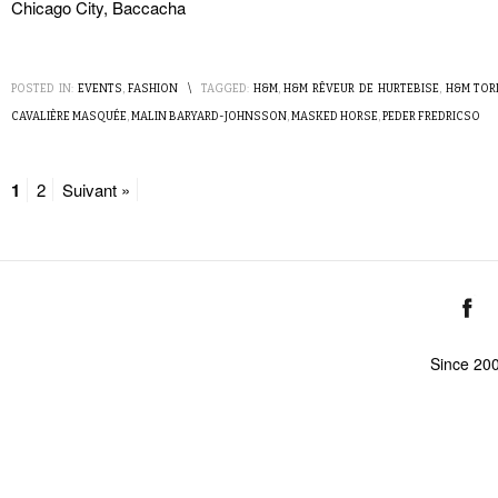
Chicago City, Baccacha
POSTED IN:
EVENTS
,
FASHION
\
TAGGED:
H&M
,
H&M RÊVEUR DE HURTEBISE
,
H&M TOR
CAVALIÈRE MASQUÉE
,
MALIN BARYARD-JOHNSSON
,
MASKED HORSE
,
PEDER FREDRICSO
1
2
Suivant »
Since 20